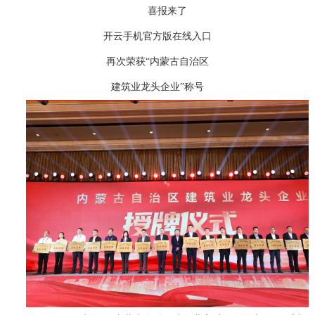
喜报来了
开云手机官方版在线入口
再次荣获“内蒙古自治区
建筑业龙头企业”称号