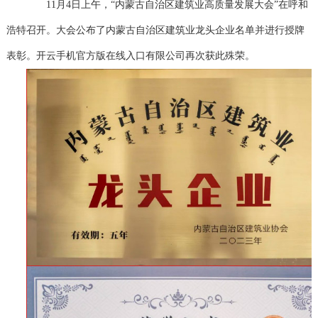
11月4日上午，“内蒙古自治区建筑业高质量发展大会”在呼和
浩特召开。大会公布了内蒙古自治区建筑业龙头企业名单并进行授牌
表彰。开云手机官方版在线入口有限公司再次获此殊荣。