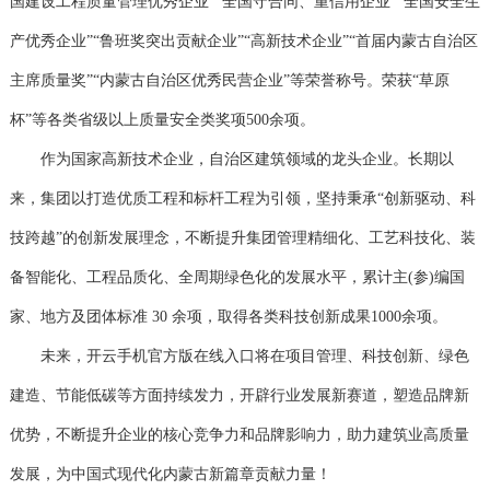
国建设工程质量管理优秀企业”“全国守合同、重信用企业”“全国安全生
产优秀企业”“鲁班奖突出贡献企业”“高新技术企业”“首届内蒙古自治区
主席质量奖”“内蒙古自治区优秀民营企业”等荣誉称号。荣获“草原
杯”等各类省级以上质量安全类奖项500余项。
作为国家高新技术企业，自治区建筑领域的龙头企业。长期以
来，集团以打造优质工程和标杆工程为引领，坚持秉承“创新驱动、科
技跨越”的创新发展理念，不断提升集团管理精细化、工艺科技化、装
备智能化、工程品质化、全周期绿色化的发展水平，累计主(参)编国
家、地方及团体标准 30 余项，取得各类科技创新成果1000余项。
未来，开云手机官方版在线入口将在项目管理、科技创新、绿色
建造、节能低碳等方面持续发力，开辟行业发展新赛道，塑造品牌新
优势，不断提升企业的核心竞争力和品牌影响力，助力建筑业高质量
发展，为中国式现代化内蒙古新篇章贡献力量！