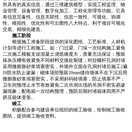
所具有的真实信息，通过三维建筑模型，实现工程监理、物
业管理、设备管理、数字化加工、工程化管理等功能。它具
有信息完备性、信息关联性、信息一致性、可视化、协调
性、模拟性、优化性和可出图性八大特点。利于项目可视化
交底、精细化建造。
施工阶段
根据施工准备阶段提供的深化图纸、工艺标准、人材机
计划等进行工程施工。如：门过梁、门垛一次结构施工避免
二次施工模板支设混凝土浇筑难度大，质量无法保证；预留
抹灰压槽有效避免不同材料交接处裂缝；对拉螺杆孔洞封堵
采用微膨胀砂浆填塞密实，外墙外立面在孔洞封堵后施工2遍
JS防水防止渗漏；砌体顶部预留20mm缝待墙体不在下沉后用
微膨胀砂浆填塞密实，不采用斜码砖填塞，防止填塞不严；
卫生间预埋止水节有效避免二次吊洞出现的吊洞不密实易渗
漏现象；配电箱一次结构预埋，预防后期封堵箱体四周不严
挤压箱体变形。
竣工
积极配合参与建设单位组织的竣工验收，绘制竣工验收
图纸，提供竣工验收资料。