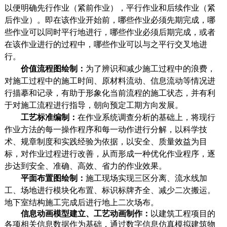
以便明确先行作业（紧前作业），平行作业和后续作业（紧
后作业）。即在该作业开始前，哪些作业必须先期完成，哪
些作业可以同时平行地进行，哪些作业必须后期完成，或者
在该作业进行的过程中，哪些作业可以与之平行交叉地进
行。
价值流程图绘制：
为了辨识和减少施工过程中的浪费，
对施工过程中的施工时间、原材料流动、
信息流动
等情况进
行描摹和记录，有助于形象化当前流程的施工状态，并有利
于对
施工
流程
进行指导，朝向预定工期方向发展。
工艺标准编制：
在作业系统调查分析的基础上，将现行
作业方法的每一操作程序和每一动作进行分解，以科学技
术、规章制度和实践经验为依据，以安全、质量效益为目
标，对作业过程进行改善，从而形成一种优化作业程序，逐
步达到安全、准确、高效、省力的作业效果。
平面布置图绘制：
施工现场实现三区分离、流水线加
工、场地进行模块化布置、标识标牌齐全、减少二次搬运。
地下室结构施工完成后进行地上二次场布。
信息动画模型建立、工艺动画制作：
以建筑工程项目的
各项相关信息数据作为基础，通过数字信息仿真模拟建筑物