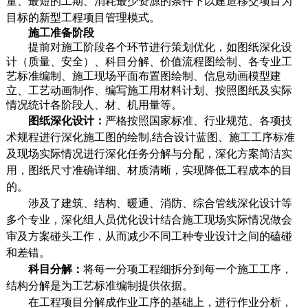
量、最短的工期、消耗最少资源的条件下以建造移交项目为
目标的新型工程项目管理模式。
施工准备阶段
提前对施工阶段各个环节进行策划优化，如图纸深化设
计（质量、安全）、科目分解、价值流程图绘制、各专业工
艺标准编制、施工现场平面布置图绘制、信息动画模型建
立、工艺动画制作、编写施工用材料计划、按照图纸及实际
情况统计各阶段人、材、机用量等。
图纸深化设计：
严格按照国家标准、行业规范、各项技
术规程进行深化施工图的绘制
,
结合设计蓝图、施工工序标准
及现场实际情况进行深化任务分解与分配，深化方案简洁实
用，图纸尺寸准确详细、材质清晰，实现降低工程成本的目
的。
涉及了建筑、结构、暖通、消防、综合管线深化设计等
多个专业，深化组人员优化设计结合施工现场实际情况做会
审及方案碰头工作，从而减少不同工种专业设计之间的磕碰
和差错。
科目分解：
将每一分项工程细拆分到每一个施工工序，
结构分解是为工艺标准编制提供依据。
在工程项目分解成作业工序的基础上，进行
作业分析
，