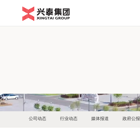
公司动态
行业动态
媒体报道
政府公报