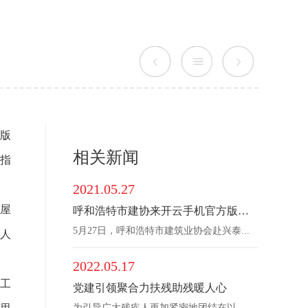
方版
相关新闻
指
。
2021.05.27
房屋
呼和浩特市建协来开云手机官方版在线入口参...
5月27日，呼和浩特市建筑业协会赴兴泰...
人
2022.05.17
工
党建引领聚合力扶残助残暖人心
为引导广大残疾人更加紧密地团结在以...