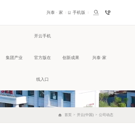
兴泰 · 家
手机版
开云手机
集团产业
官方版在
创新成果
兴泰·家
线入口
首页
>
开云(中国)
>
公司动态