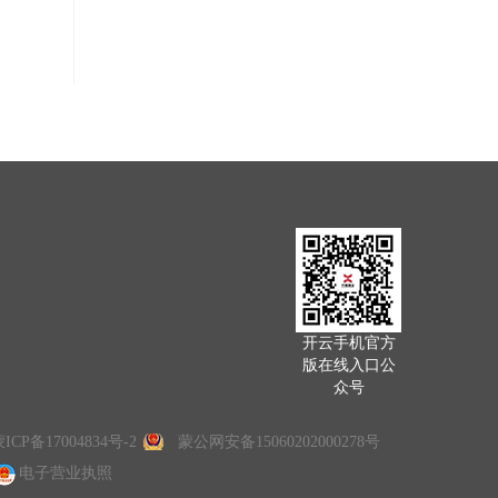
开云手机官方
版在线入口公
众号
ICP备17004834号-2
蒙公网安备15060202000278号
电子营业执照