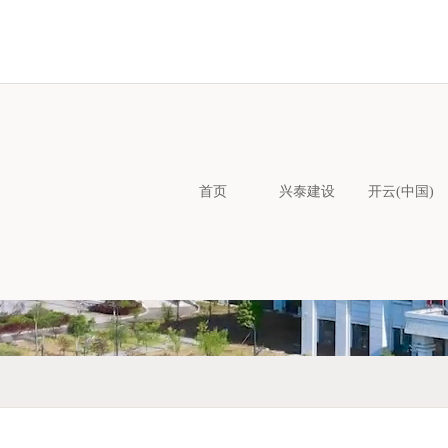
首页
兴泰建设
开云(中国)