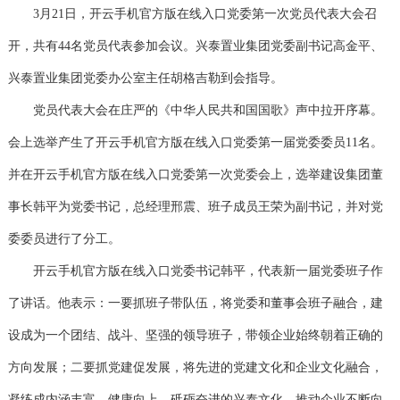
3月21日，开云手机官方版在线入口党委第一次党员代表大会召
开，共有44名党员代表参加会议。兴泰置业集团党委副书记高金平、
兴泰置业集团党委办公室主任胡格吉勒到会指导。
党员代表大会在庄严的《中华人民共和国国歌》声中拉开序幕。
会上选举产生了开云手机官方版在线入口党委第一届党委委员11名。
并在开云手机官方版在线入口党委第一次党委会上，选举建设集团董
事长韩平为党委书记，总经理邢震、班子成员王荣为副书记，并对党
委委员进行了分工。
开云手机官方版在线入口党委书记韩平，代表新一届党委班子作
了讲话。他表示：一要抓班子带队伍，将党委和董事会班子融合，建
设成为一个团结、战斗、坚强的领导班子，带领企业始终朝着正确的
方向发展；二要抓党建促发展，将先进的党建文化和企业文化融合，
凝练成内涵丰富、健康向上、砥砺奋进的兴泰文化，推动企业不断向