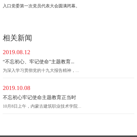
入口党委第一次党员代表大会圆满闭幕。
相关新闻
2019.08.12
“不忘初心、牢记使命”主题教育...
为深入学习贯彻党的十九大报告精神，...
2019.10.08
不忘初心牢记使命主题教育正当时
10月8日上午，内蒙古建筑职业技术学院...