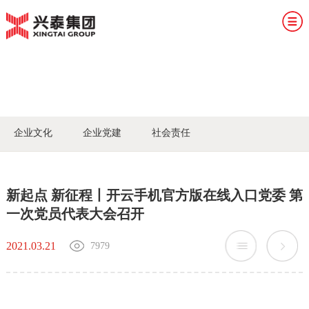
企业文化
企业党建
社会责任
新起点 新征程丨开云手机官方版在线入口党委 第
一次党员代表大会召开
2021.03.21
7979